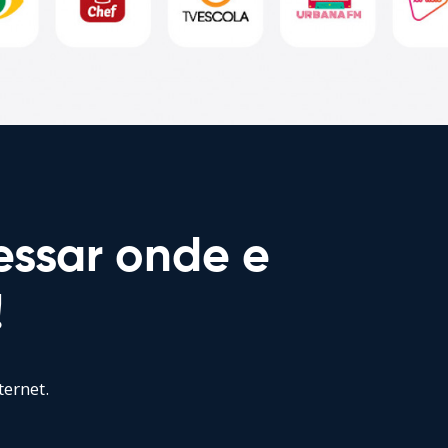
essar onde e
!
ternet.