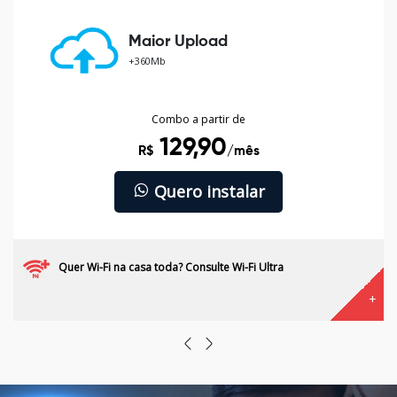
*Valor mediante pagamento recorrente no cartão de
crédito. Consulte valor sem recorrência.
Maior Upload
+360Mb
Quero instalar
Combo a partir de
Ver condições fora do combo
129,90
R$
/mês
Quero instalar
Quer Wi-Fi na casa toda? Consulte Wi-Fi Ultra
-
+